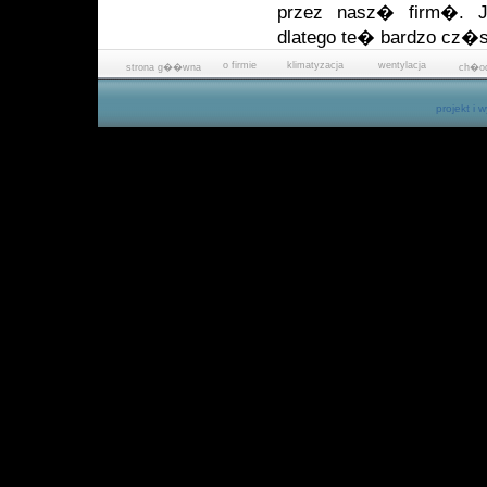
przez nasz� firm�. 
dlatego te� bardzo cz�s
o firmie
klimatyzacja
wentylacja
strona g��wna
ch�od
projekt i