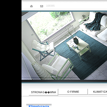
168385
O FIRMIE
KLIMATYZ
STRONA G��WNA
Klimatyzacja