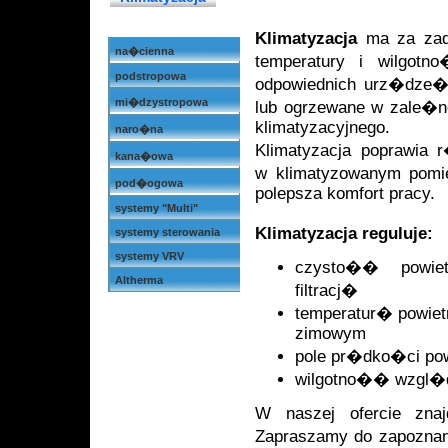
Klimatyzacja
ma za zada
na�cienna
temperatury i wilgot
podstropowa
odpowiednich urz�dze�
mi�dzystropowa
lub ogrzewane w zale�no
klimatyzacyjnego.
naro�na
Klimatyzacja poprawia 
kana�owa
w klimatyzowanym pomi
pod�ogowa
polepsza komfort pracy.
systemy "Multi"
Klimatyzacja reguluje:
systemy sterowania
systemy VRV
czysto�� powiet
Altherma
filtracj�
temperatur� powietr
zimowym
pole pr�dko�ci pow
wilgotno�� wzgl�
W naszej ofercie znaj
Zapraszamy do zapozna